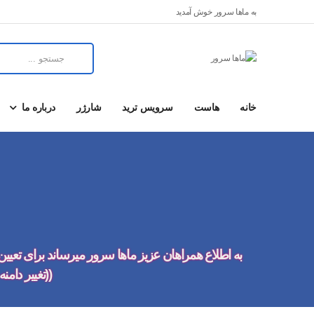
به ماها سرور خوش آمدید
خانه
هاست
سرویس ترید
شارژر
درباره ما
به اطلاع همراهان عزیز ماها سرور میرساند برای تعیین
((تغییر دام