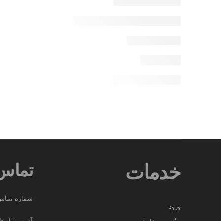
تماس 
خدمات
شماره تماس : 204594
ورود
آدرس : استان