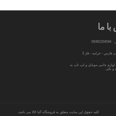
با ما
09382
 فارس - خرامه - فاز 3
وازم جانبی موبایل و لپ تاپ به
و تکی
کليه حقوق اين سايت متعلق به فروشگاه آلبا کالا می باشد.