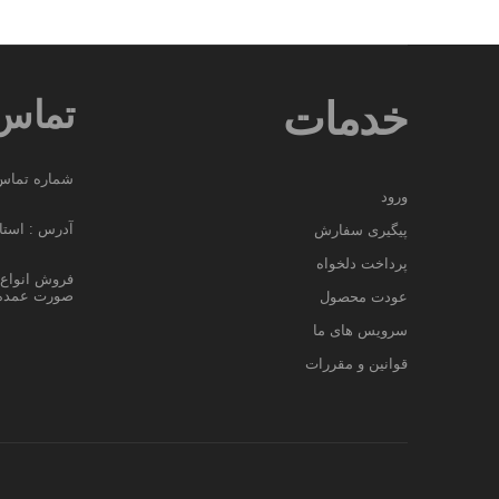
تماس 
خدمات
شماره تماس : 204594
ورود
آدرس : استان
پیگیری سفارش
پرداخت دلخواه
فروش انواع ل
صورت عمده 
عودت محصول
سرویس های ما
قوانین و مقررات