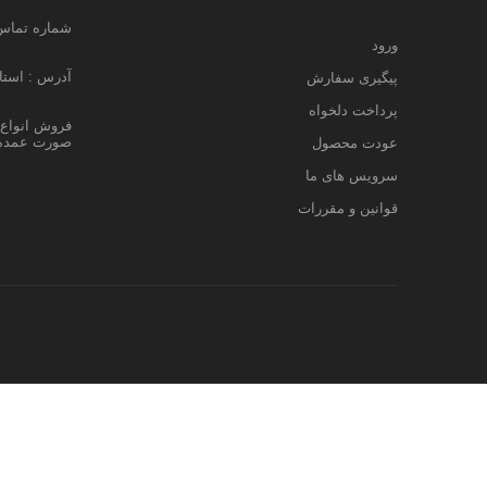
شماره تماس : 204594
ورود
آدرس : استان
پیگیری سفارش
پرداخت دلخواه
فروش انواع ل
صورت عمده 
عودت محصول
سرویس های ما
قوانین و مقررات