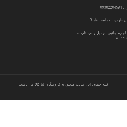
09382
 فارس - خرامه - فاز 3
وازم جانبی موبایل و لپ تاپ به
و تکی
کليه حقوق اين سايت متعلق به فروشگاه آلبا کالا می باشد.